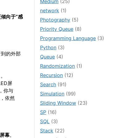
Medium
(25)
network
(1)
更倾向于“感
Photography
(5)
Priority Queue
(8)
Programming Language
(3)
Python
(3)
看到的外部
Queue
(4)
Randomization
(1)
Recursion
(12)
）。
ED屏
Search
(91)
，你与
Simulation
(99)
能，依然
Sliding Window
(23)
SP
(16)
SQL
(3)
Stack
(22)
屏幕
。