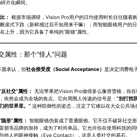
的碎片化瞬间。
对比：
根据市场调研，Vision Pro用户的日均使用时长往往随着
而断崖式下跌（新鲜感过后不知用来干嘛）；而智能眼镜用户的
在上升，因为它具备了单纯的“眼镜”属性。
交属性：那个“怪人”问题
不愿承认，但
社会接受度（Social Acceptance）
是决定消费电
“反社交”属性：
无论苹果把Vision Pro做得多么像滑雪镜，你
，依然会成为全场的焦点。它向周围人传递的信号是：
“别打扰
们的世界里。”
这种防御性的姿态，注定了它难以在大众公共场
“隐形”属性：
智能眼镜伪装成了普通眼镜。它不仅不破坏社交形
雷朋等品牌的加持，成为了时尚单品。它允许你在使用科技的同
与他人的眼神接触（Eye Contact），这是人类社交的基石。