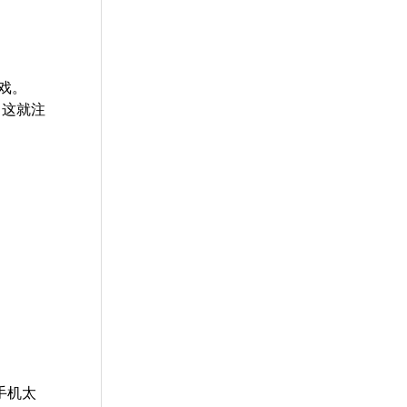
戏。
。这就注
好
警
手机太