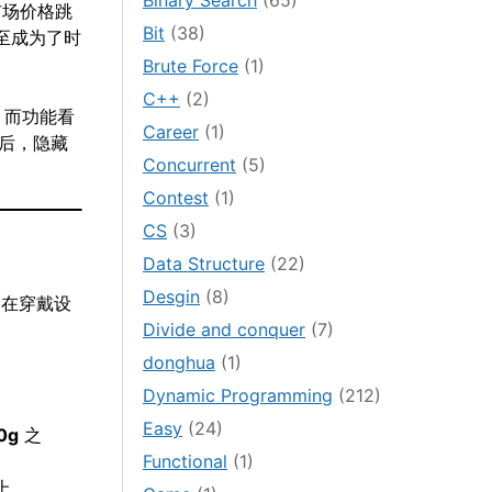
Binary Search
(65)
市场价格跳
Bit
(38)
甚至成为了时
Brute Force
(1)
C++
(2)
，而功能看
Career
(1)
背后，隐藏
Concurrent
(5)
Contest
(1)
CS
(3)
Data Structure
(22)
Desgin
(8)
。在穿戴设
Divide and conquer
(7)
donghua
(1)
Dynamic Programming
(212)
Easy
(24)
0g
之
Functional
(1)
上。