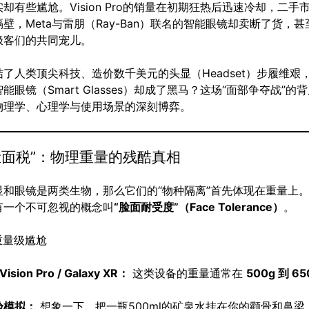
却有些尴尬。Vision Pro的销量在初期狂热后迅速冷却，二手
壁，Meta与雷朋（Ray-Ban）联名的智能眼镜却卖断了货，
极客们的共同宠儿。
了人类顶尖科技、造价数千美元的头显（Headset）步履维艰
能眼镜（Smart Glasses）却成了黑马？这场“面部争夺战”的
物理学、心理学与使用场景的深刻博弈。
“脸面税”：物理重量的残酷真相
显和眼镜是两类生物，那么它们的“物种隔离”首先体现在重量上
有一个不可忽视的概念叫
“脸面耐受度”（Face Tolerance）
。
的重量级尴尬
Vision Pro / Galaxy XR：
这类设备的重量通常在
500g 到 65
验模拟：
想象一下，把一瓶500ml的矿泉水挂在你的颧骨和鼻梁