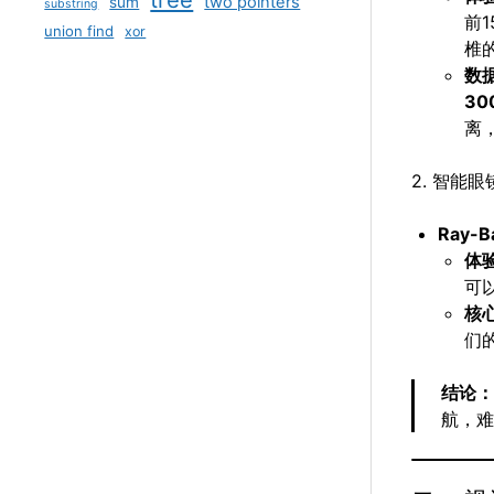
two pointers
sum
substring
前
union find
xor
椎
数
30
离
2. 智能
Ray-B
体
可
核
们
结论
航，难