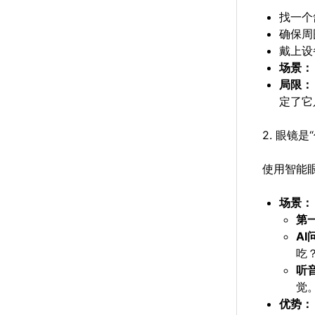
找一个
确保周
戴上设
场景：
局限：
定了它
2. 眼镜是“
使用智能
场景：
第
AI
吃？
听
觉
优势：