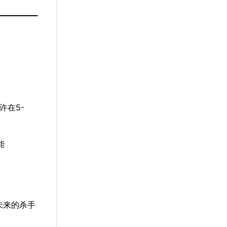
许在5-
能
未来的杀手