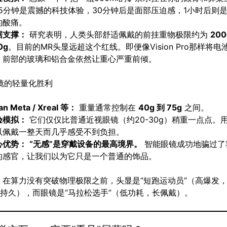
15分钟是震撼的科技体验，30分钟后是面部压迫感，1小时后则
的酸痛。
据支撑：
研究表明，人类头部舒适佩戴的前挂重物极限约为
200
0g
。目前的MR头显远超这个红线。即便像Vision Pro那样将电
，前部的玻璃和铝合金依然让重心严重前倾。
眼镜的轻量化胜利
an Meta / Xreal 等：
重量通常控制在
40g 到 75g
之间。
验模拟：
它们仅仅比普通近视眼镜（约20-30g）稍重一点点。
以佩戴一整天而几乎感受不到负担。
心优势：
“无感”是穿戴设备的最高境界。
智能眼镜成功地骗过了
的感官，让我们以为它只是一个普通的饰品。
：
在算力没有突破物理极限之前，头显是“短跑运动员”（高爆发
持久），而眼镜是“马拉松选手”（低功耗，长佩戴）。