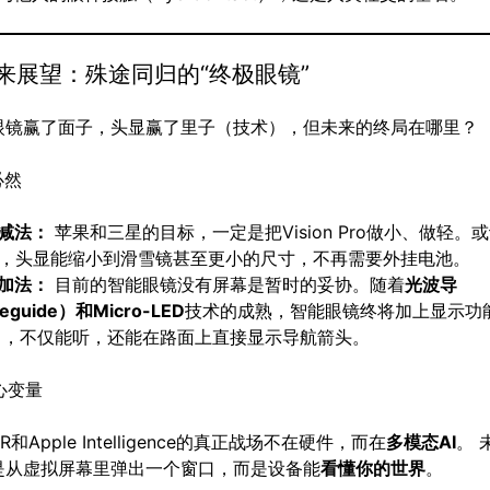
未来展望：殊途同归的“终极眼镜”
眼镜赢了面子，头显赢了里子（技术），但未来的终局在哪里？
必然
减法：
苹果和三星的目标，一定是把Vision Pro做小、做轻。或
后，头显能缩小到滑雪镜甚至更小的尺寸，不再需要外挂电池。
加法：
目前的智能眼镜没有屏幕是暂时的妥协。随着
光波导
eguide）和Micro-LED
技术的成熟，智能眼镜终将加上显示功
），不仅能听，还能在路面上直接显示导航箭头。
核心变量
 XR和Apple Intelligence的真正战场不在硬件，而在
多模态AI
。 
是从虚拟屏幕里弹出一个窗口，而是设备能
看懂你的世界
。