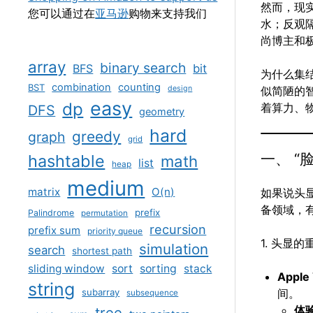
然而，现实
您可以通过在
亚马逊
购物来支持我们
水；反观隔
尚博主和
array
binary search
BFS
bit
为什么集结
combination
counting
BST
design
似简陋的智
easy
dp
着算力、
DFS
geometry
hard
greedy
graph
grid
一、 
hashtable
math
list
heap
medium
matrix
O(n)
如果说头
备领域，
prefix
Palindrome
permutation
recursion
prefix sum
priority queue
1. 头显
simulation
search
shortest path
sliding window
sort
sorting
stack
Apple 
string
subarray
间。
subsequence
体
tree