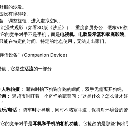
舒服的沙发。
围没有障碍物。
备，调整旋钮，进入虚拟空间。
沉浸式观影（如看3D版《沙丘》）、重度多屏办公、硬核VR游
它的竞争对手不是手机，而是
电视机、电脑显示器和家庭影院
只能在特定的时间、特定的地点使用，无法走出家门。
伴侣设备”（Companion Device）
眼镜，它是
生活流
的一部分：
一人称拍摄：
遛狗时拍下狗狗奔跑的瞬间，双手无需离开狗绳。
问询：
逛超市时盯着一个奇怪的蔬菜问：“这是什么？怎么做才
”
音乐/电话：
骑车时听导航，同时不堵塞耳道，保持对环境音的
。
它的竞争对手是
耳机和手机的相机功能
。它抢占的是那些“掏出