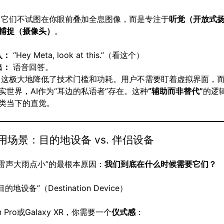
它们不试图在你眼前叠加全息图像，而是专注于
听觉（开放式
捕捉（摄像头）
。
入：
“Hey Meta, look at this.”（看这个）
出：
语音回答。
这极大地降低了技术门槛和功耗。用户不需要盯着虚拟界面，
实世界，AI作为“耳边的私语者”存在。这种
“辅助而非替代”
的逻
类当下的直觉。
用场景：目的地设备 vs. 伴侣设备
“雷声大雨点小”的最根本原因：
我们到底在什么时候需要它们？
目的地设备”（Destination Device）
n Pro或Galaxy XR，你需要一个
仪式感
：