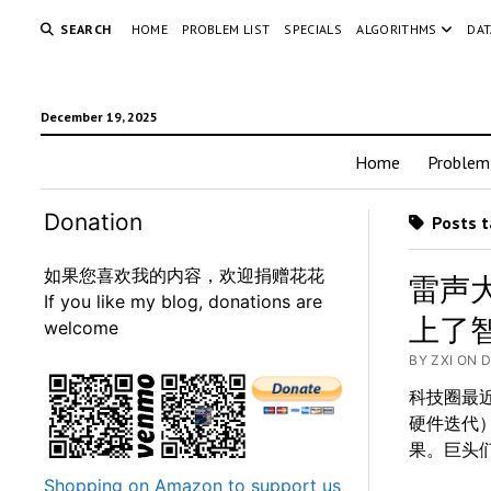
SEARCH
HOME
PROBLEM LIST
SPECIALS
ALGORITHMS
DAT
December 19, 2025
Home
Problem 
Donation
Posts 
如果您喜欢我的内容，欢迎捐赠花花
雷声
If you like my blog, donations are
上了
welcome
BY ZXI ON 
科技圈最近
硬件迭代）
果。巨头
Shopping on Amazon to support us