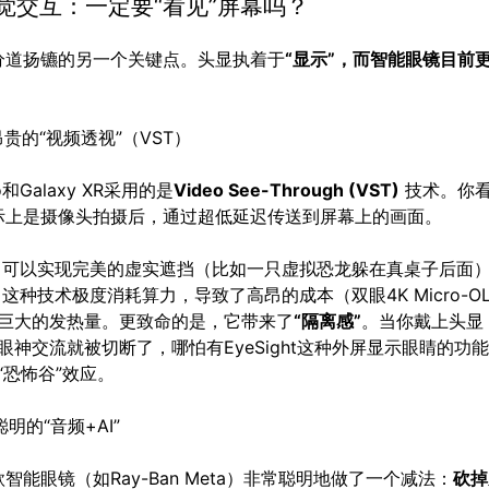
视觉交互：一定要“看见”屏幕吗？
分道扬镳的另一个关键点。头显执着于
“显示”，而智能眼镜目前
：昂贵的“视频透视”（VST）
Pro和Galaxy XR采用的是
Video See-Through (VST)
技术。你
际上是摄像头拍摄后，通过超低延迟传送到屏幕上的画面。
可以实现完美的虚实遮挡（比如一只虚拟恐龙躲在真桌子后面
这种技术极度消耗算力，导致了高昂的成本（双眼4K Micro-OL
巨大的发热量。更致命的是，它带来了
“隔离感”
。当你戴上头显
眼神交流就被切断了，哪怕有EyeSight这种外屏显示眼睛的功
“恐怖谷”效应。
聪明的“音频+AI”
智能眼镜（如Ray-Ban Meta）非常聪明地做了一个减法：
砍掉