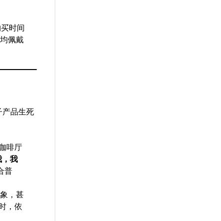
购买时间
日均佩戴
子产品生死
在咖啡厅
我，我
合普
象，甚
时，依