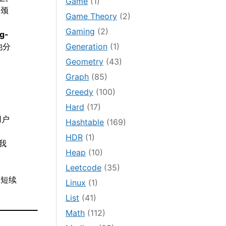
Game
(1)
是颈
Game Theory
(2)
Gaming
(2)
g-
池分
Generation
(1)
Geometry
(43)
Graph
(85)
Greedy
(100)
Hard
(17)
用户
Hashtable
(169)
HDR
(1)
我
Heap
(10)
Leetcode
(35)
，短续
Linux
(1)
List
(41)
Math
(112)