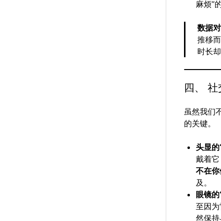
麻烦”
数据
推移
时长却
四、 社
虽然我们
的关键。
头显的
戴着它
不在你
及。
眼镜的
至因为
然保持