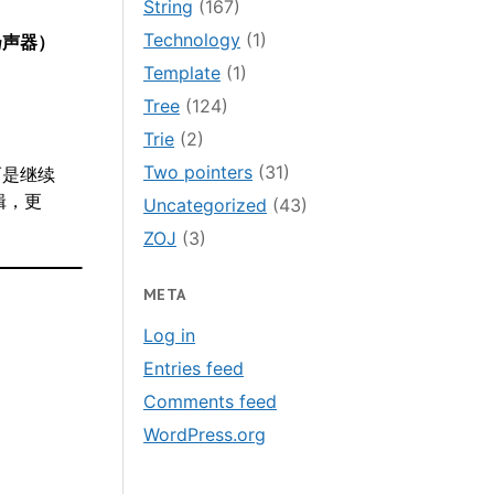
String
(167)
Technology
(1)
扬声器）
Template
(1)
Tree
(124)
Trie
(2)
Two pointers
(31)
而是继续
辑，更
Uncategorized
(43)
ZOJ
(3)
META
Log in
Entries feed
Comments feed
WordPress.org