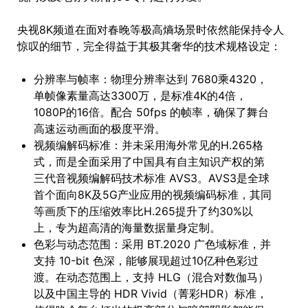
央视8K频道在面对春晚等极高熵场景时依然能保持令人
惊叹的细节，完全得益于其极其奢华的技术规格设定：
分辨率与帧率：物理分辨率达到 7680乘4320，
单帧像素量高达3300万，是标准4K的4倍，
1080P的16倍。配合 50fps 的帧率，确保了舞台
高速运动画面的极度平滑。
视频编解码标准：并未采用海外常见的H.265格
式，而是全面采用了中国具有自主知识产权的第
三代音视频编解码技术标准 AVS3。AVS3是全球
首个面向8K及5G产业应用的视频编码标准，其同
等画质下的压缩效率比H.265提升了约30%以
上，专为超高清的海量数据量身定制。
色彩与动态范围：采用 BT.2020 广色域标准，并
支持 10-bit 色深，能够展现超过10亿种色彩过
渡。在动态范围上，支持 HLG（混合对数伽马）
以及中国主导的 HDR Vivid（菁彩HDR）标准，