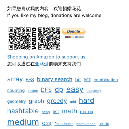
如果您喜欢我的内容，欢迎捐赠花花
If you like my blog, donations are welcome
Shopping on Amazon to support us
您可以通过在
亚马逊
购物来支持我们
array
binary search
BFS
bit
combination
BST
easy
dp
DFS
counting
design
frequency
hard
greedy
graph
geometry
grid
hashtable
math
list
matrix
heap
medium
O(n)
prefix
Palindrome
permutation