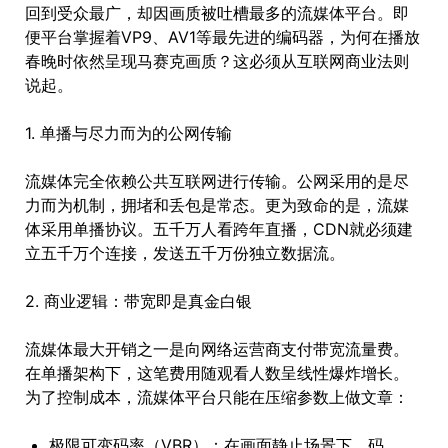
回到受众最广，却因画质被吐槽最多的流媒体平台。即
便平台掌握着VP9、AV1等最先进的编码器，为何在播放
春晚时依然呈现马赛克画质？这必须从互联网商业法则
说起。
1. 单播与尽力而为的公网传输
流媒体完全依赖公共互联网进行传输。公网采用的是尽
力而为机制，拥堵和丢包是常态。更为致命的是，流媒
体采用单播协议。五千万人看跨年直播，CDN就必须建
立五千万个连接，发送五千万份独立数据流。
2. 商业逻辑：带宽即是真金白银
流媒体最大开销之一是向网络运营商支付带宽流量费。
在单播架构下，这笔费用随观看人数呈线性爆炸增长。
为了控制成本，流媒体平台只能在压缩参数上做文章：
极限可变码率（VBR）：在画面静止场景下，码