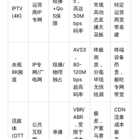
组播
5，
运营
常规
特定
IPTV
+Qo
高达
商IP
高动
运营
(4K)
S保
50M
专网
态直
商宽
障
bps
播天
带基
码率
花板
建
AVS3
终极
终端
，
画
设备
央视
IP专
组播/
80-
质，
昂
8K频
网/广
物理
120M
分毫
贵，
道
电网
独占
bps
毕现
极吃
超高
无惧
专网
码率
纸屑
带宽
VBR/
CDN
极
ABR
流量
流媒
差，
公共
，受
成本
体
严重
互联
单播
限于
极
(OTT
马赛