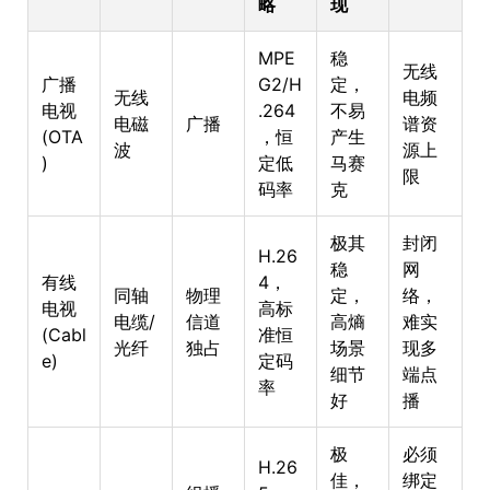
略
现
MPE
稳
无线
广播
G2/H
定，
无线
电频
电视
.264
不易
电磁
广播
谱资
(OTA
，恒
产生
波
源上
)
定低
马赛
限
码率
克
极其
封闭
H.26
稳
网
有线
4，
同轴
物理
定，
络，
电视
高标
电缆/
信道
高熵
难实
(Cabl
准恒
光纤
独占
场景
现多
e)
定码
细节
端点
率
好
播
极
必须
H.26
佳，
绑定