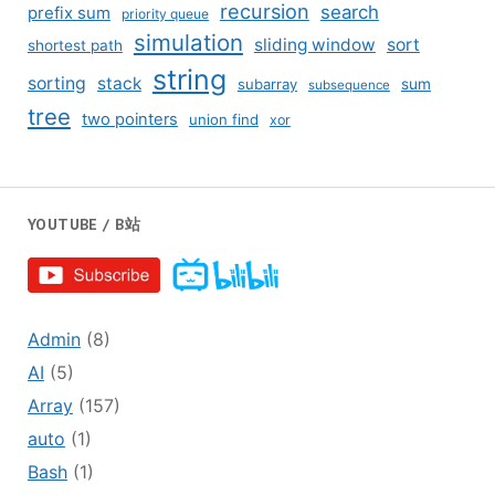
recursion
search
prefix sum
priority queue
simulation
sliding window
sort
shortest path
string
sorting
stack
subarray
sum
subsequence
tree
two pointers
union find
xor
YOUTUBE / B站
Admin
(8)
AI
(5)
Array
(157)
auto
(1)
Bash
(1)