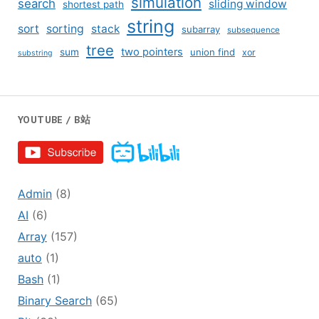
simulation
search
sliding window
shortest path
string
sort
sorting
stack
subarray
subsequence
tree
two pointers
sum
union find
xor
substring
YOUTUBE / B站
Admin
(8)
AI
(6)
Array
(157)
auto
(1)
Bash
(1)
Binary Search
(65)