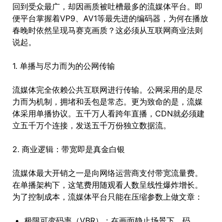
回到受众最广，却因画质被吐槽最多的流媒体平台。即
便平台掌握着VP9、AV1等最先进的编码器，为何在播放
春晚时依然呈现马赛克画质？这必须从互联网商业法则
说起。
1. 单播与尽力而为的公网传输
流媒体完全依赖公共互联网进行传输。公网采用的是尽
力而为机制，拥堵和丢包是常态。更为致命的是，流媒
体采用单播协议。五千万人看跨年直播，CDN就必须建
立五千万个连接，发送五千万份独立数据流。
2. 商业逻辑：带宽即是真金白银
流媒体最大开销之一是向网络运营商支付带宽流量费。
在单播架构下，这笔费用随观看人数呈线性爆炸增长。
为了控制成本，流媒体平台只能在压缩参数上做文章：
极限可变码率（VBR）：在画面静止场景下，码