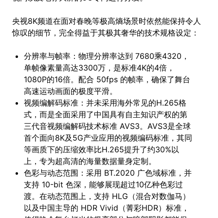
央视8K频道在面对春晚等极高熵场景时依然能保持令人
惊叹的细节，完全得益于其极其奢华的技术规格设定：
分辨率与帧率：物理分辨率达到 7680乘4320，
单帧像素量高达3300万，是标准4K的4倍，
1080P的16倍。配合 50fps 的帧率，确保了舞台
高速运动画面的极度平滑。
视频编解码标准：并未采用海外常见的H.265格
式，而是全面采用了中国具有自主知识产权的第
三代音视频编解码技术标准 AVS3。AVS3是全球
首个面向8K及5G产业应用的视频编码标准，其同
等画质下的压缩效率比H.265提升了约30%以
上，专为超高清的海量数据量身定制。
色彩与动态范围：采用 BT.2020 广色域标准，并
支持 10-bit 色深，能够展现超过10亿种色彩过
渡。在动态范围上，支持 HLG（混合对数伽马）
以及中国主导的 HDR Vivid（菁彩HDR）标准，