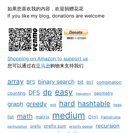
如果您喜欢我的内容，欢迎捐赠花花
If you like my blog, donations are welcome
Shopping on Amazon to support us
您可以通过在
亚马逊
购物来支持我们
array
binary search
BFS
bit
combination
BST
easy
dp
DFS
counting
geometry
frequency
hard
hashtable
greedy
graph
grid
heap
medium
math
list
matrix
O(n)
Palindrome
recursion
prefix sum
prefix
priority queue
permutation