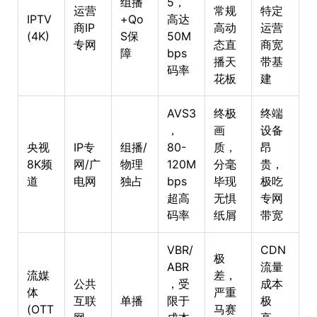
组播
5，
运营
常规
特定
IPTV
+Qo
高达
商IP
高动
运营
(4K)
S保
50M
专网
态直
商宽
障
bps
播天
带基
码率
花板
建
AVS3
终极
终端
，
画
设备
央视
IP专
组播/
80-
质，
昂
8K频
网/广
物理
120M
分毫
贵，
道
电网
独占
bps
毕现
极吃
超高
无惧
专网
码率
纸屑
带宽
VBR/
CDN
极
ABR
流量
流媒
差，
公共
，受
成本
体
严重
互联
单播
限于
极
(OTT
马赛