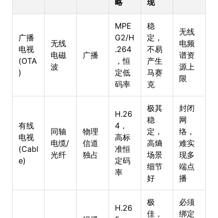
略
现
MPE
稳
无线
广播
G2/H
定，
无线
电频
电视
.264
不易
电磁
广播
谱资
(OTA
，恒
产生
波
源上
)
定低
马赛
限
码率
克
极其
封闭
H.26
稳
网
有线
4，
同轴
物理
定，
络，
电视
高标
电缆/
信道
高熵
难实
(Cabl
准恒
光纤
独占
场景
现多
e)
定码
细节
端点
率
好
播
极
必须
H.26
佳，
绑定