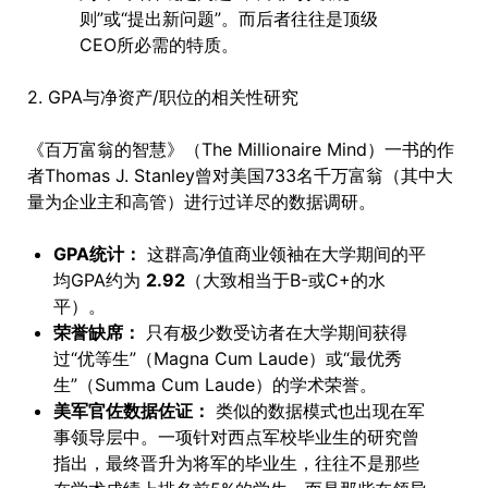
则”或“提出新问题”。而后者往往是顶级
CEO所必需的特质。
2. GPA与净资产/职位的相关性研究
《百万富翁的智慧》（The Millionaire Mind）一书的作
者Thomas J. Stanley曾对美国733名千万富翁（其中大
量为企业主和高管）进行过详尽的数据调研。
GPA统计：
这群高净值商业领袖在大学期间的平
均GPA约为
2.92
（大致相当于B-或C+的水
平）。
荣誉缺席：
只有极少数受访者在大学期间获得
过“优等生”（Magna Cum Laude）或“最优秀
生”（Summa Cum Laude）的学术荣誉。
美军官佐数据佐证：
类似的数据模式也出现在军
事领导层中。一项针对西点军校毕业生的研究曾
指出，最终晋升为将军的毕业生，往往不是那些