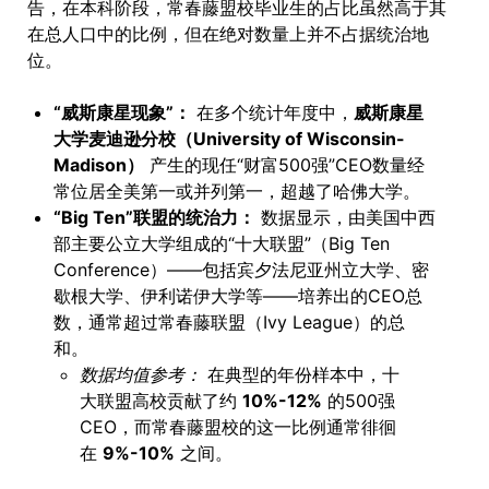
告，在本科阶段，常春藤盟校毕业生的占比虽然高于其
在总人口中的比例，但在绝对数量上并不占据统治地
位。
“威斯康星现象”：
在多个统计年度中，
威斯康星
大学麦迪逊分校（University of Wisconsin-
Madison）
产生的现任“财富500强”CEO数量经
常位居全美第一或并列第一，超越了哈佛大学。
“Big Ten”联盟的统治力：
数据显示，由美国中西
部主要公立大学组成的“十大联盟”（Big Ten
Conference）——包括宾夕法尼亚州立大学、密
歇根大学、伊利诺伊大学等——培养出的CEO总
数，通常超过常春藤联盟（Ivy League）的总
和。
数据均值参考：
在典型的年份样本中，十
大联盟高校贡献了约
10%-12%
的500强
CEO，而常春藤盟校的这一比例通常徘徊
在
9%-10%
之间。