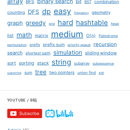
array
binary search
BFS
bit
combination
BST
easy
dp
DFS
counting
geometry
frequency
hard
hashtable
greedy
graph
grid
heap
medium
math
list
matrix
O(n)
Palindrome
recursion
prefix sum
prefix
priority queue
permutation
simulation
search
sliding window
shortest path
string
sort
sorting
stack
subarray
subsequence
tree
two pointers
sum
union find
xor
substring
YOUTUBE / B站