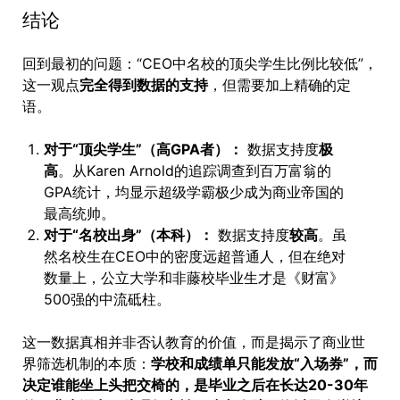
结论
回到最初的问题：“CEO中名校的顶尖学生比例比较低”，
这一观点
完全得到数据的支持
，但需要加上精确的定
语。
对于“顶尖学生”（高GPA者）：
数据支持度
极
高
。从Karen Arnold的追踪调查到百万富翁的
GPA统计，均显示超级学霸极少成为商业帝国的
最高统帅。
对于“名校出身”（本科）：
数据支持度
较高
。虽
然名校生在CEO中的密度远超普通人，但在绝对
数量上，公立大学和非藤校毕业生才是《财富》
500强的中流砥柱。
这一数据真相并非否认教育的价值，而是揭示了商业世
界筛选机制的本质：
学校和成绩单只能发放“入场券”，而
决定谁能坐上头把交椅的，是毕业之后在长达20-30年