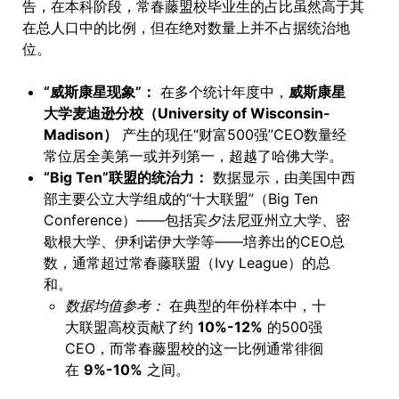
告，在本科阶段，常春藤盟校毕业生的占比虽然高于其
在总人口中的比例，但在绝对数量上并不占据统治地
位。
“威斯康星现象”：
在多个统计年度中，
威斯康星
大学麦迪逊分校（University of Wisconsin-
Madison）
产生的现任“财富500强”CEO数量经
常位居全美第一或并列第一，超越了哈佛大学。
“Big Ten”联盟的统治力：
数据显示，由美国中西
部主要公立大学组成的“十大联盟”（Big Ten
Conference）——包括宾夕法尼亚州立大学、密
歇根大学、伊利诺伊大学等——培养出的CEO总
数，通常超过常春藤联盟（Ivy League）的总
和。
数据均值参考：
在典型的年份样本中，十
大联盟高校贡献了约
10%-12%
的500强
CEO，而常春藤盟校的这一比例通常徘徊
在
9%-10%
之间。