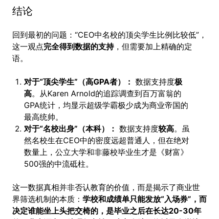
结论
回到最初的问题：“CEO中名校的顶尖学生比例比较低”，
这一观点
完全得到数据的支持
，但需要加上精确的定
语。
对于“顶尖学生”（高GPA者）：
数据支持度
极
高
。从Karen Arnold的追踪调查到百万富翁的
GPA统计，均显示超级学霸极少成为商业帝国的
最高统帅。
对于“名校出身”（本科）：
数据支持度
较高
。虽
然名校生在CEO中的密度远超普通人，但在绝对
数量上，公立大学和非藤校毕业生才是《财富》
500强的中流砥柱。
这一数据真相并非否认教育的价值，而是揭示了商业世
界筛选机制的本质：
学校和成绩单只能发放“入场券”，而
决定谁能坐上头把交椅的，是毕业之后在长达20-30年