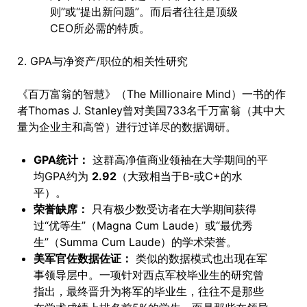
则”或“提出新问题”。而后者往往是顶级
CEO所必需的特质。
2. GPA与净资产/职位的相关性研究
《百万富翁的智慧》（The Millionaire Mind）一书的作
者Thomas J. Stanley曾对美国733名千万富翁（其中大
量为企业主和高管）进行过详尽的数据调研。
GPA统计：
这群高净值商业领袖在大学期间的平
均GPA约为
2.92
（大致相当于B-或C+的水
平）。
荣誉缺席：
只有极少数受访者在大学期间获得
过“优等生”（Magna Cum Laude）或“最优秀
生”（Summa Cum Laude）的学术荣誉。
美军官佐数据佐证：
类似的数据模式也出现在军
事领导层中。一项针对西点军校毕业生的研究曾
指出，最终晋升为将军的毕业生，往往不是那些