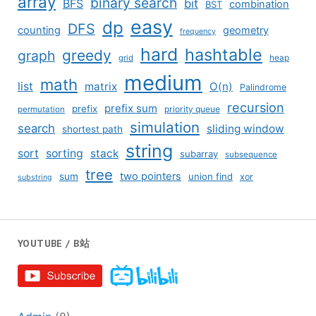
array
binary search
BFS
bit
combination
BST
easy
dp
DFS
counting
geometry
frequency
hard
hashtable
greedy
graph
grid
heap
medium
math
list
matrix
O(n)
Palindrome
recursion
prefix sum
prefix
priority queue
permutation
simulation
search
sliding window
shortest path
string
sort
sorting
stack
subarray
subsequence
tree
two pointers
sum
union find
xor
substring
YOUTUBE / B站