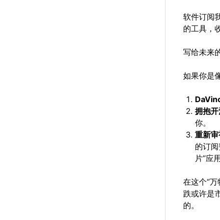
软件订阅
的工具，收
写给未来
如果你是像
DaVinc
拥抱开
你。
重新审
的订阅
片”应
在这个“万
跌或许是
的。