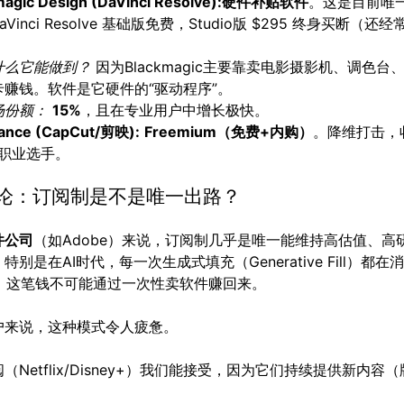
agic Design (DaVinci Resolve):
硬件补贴软件
。这是目前唯一
aVinci Resolve 基础版免费，Studio版 $295 终身买断（还
什么它能做到？
因为Blackmagic主要靠卖电影摄影机、调色台
卡赚钱。软件是它硬件的“驱动程序”。
场份额：
15%
，且在专业用户中增长极快。
ance (CapCut/剪映):
Freemium（免费+内购）
。降维打击，
职业选手。
结论：订阅制是不是唯一出路？
件公司
（如Adobe）来说，订阅制几乎是唯一能维持高估值、高
特别是在AI时代，每一次生成式填充（Generative Fill）都
力，这笔钱不可能通过一次性卖软件赚回来。
户来说，这种模式令人疲惫。
（Netflix/Disney+）我们能接受，因为它们持续提供新内容