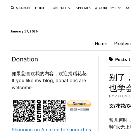
SEARCH
HOME
PROBLEM LIST
SPECIALS
ALGORITHMS
DAT
January 17, 2026
Home
Problem 
Donation
Posts t
如果您喜欢我的内容，欢迎捐赠花花
别了，
If you like my blog, donations are
也学会
welcome
BY ZXI ON 
文/花花/Ge
曾几何时，我
种“永无止
Shopping on Amazon to support us