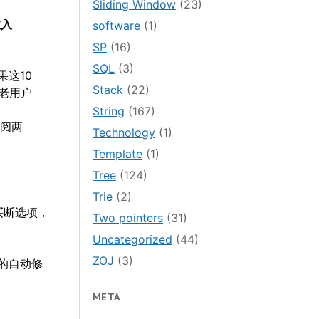
Sliding Window
(23)
收入
software
(1)
SP
(16)
SQL
(3)
果这10
Stack
(22)
老用户
String
(167)
订阅两
Technology
(1)
Template
(1)
Tree
(124)
Trie
(2)
的买断选项，
Two pointers
(31)
Uncategorized
(44)
ZOJ
(3)
I的自动修
META