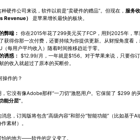
这种硬件公司来说，软件以前是“卖硬件的赠品”。但现在，
服务
es Revenue）
是苹果增长最快的板块。
的弊端：
你在2015年花了299美元买了FCP，用到2025年，苹
了获得你那一次付费，还要持续为你提供更新。从财报角度看，
PU（每用户平均收入）随着时间推移趋近于零。
的诱惑：
$12.99/月，一年就是$156。对于苹果来说，只要你
献的收入就超过了原本的买断价。
如何操作的？
，它没有像Adobe那样“一刀切”激怒用户。它保留了 $299 
“功能分层”
。
消息，订阅版将包含“高级内容”和部分“智能功能”（比如基于A
协作素材）。
可怕的地方——软件的定义变了。