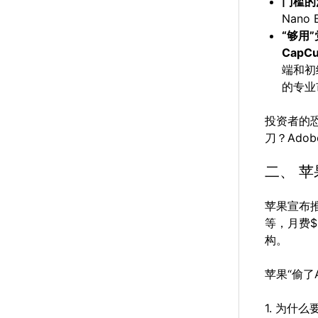
门槛的
Nano
“够用
Cap
端和初级
的专业
投资者的
刀？Ado
二、 苹果
苹果宣布
等，月费$
构。
苹果“偷了
1. 为什