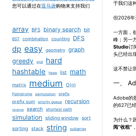
于我们这种
您可以通过在
亚马逊
购物来支持我们
但2026
array
binary search
BFS
bit
一方面，创
DFS
combination
counting
BST
峰；另一
easy
Studio
订
dp
graph
geometry
头已经出
hard
greedy
grid
这不禁让
hashtable
math
list
heap
medium
一、 A
matrix
O(n)
prefix
Palindrome
permutation
Adobe
recursion
prefix sum
priority queue
的627已
search
shortest path
reverse
simulation
sliding window
sort
为什么？
string
阅“收租”
sorting
stack
subarray