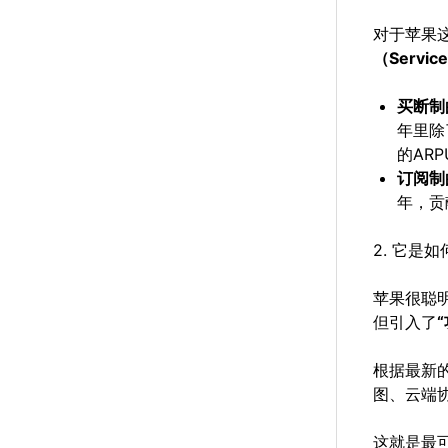
对于苹果
（Servic
买断制
年里除
的AR
订阅制
年，贡
2. 它是
苹果很聪明
但引入了
根据最新的
图、云端
这就是最