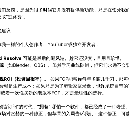
我们反感，是因为很多时候它并没有提供新功能，只是在锁死我
取“过路费”。
的建议：
我一样的个人创作者、YouTuber或独立开发者：
i Resolve
可能是最后的避风港。趁它还没变，且用且珍惜。
源
（如Blender、OBS）。虽然学习曲线陡峭，但它们永远不会
视ROI（投资回报率）。
如果FCP能帮你每年多赚几千刀，那每年
费就是生产成本；如果只是为了剪辑家庭录像，也许系统自带的
用或者一次性买断的老版本FCP，才是最理性的选择。
物皆订阅”的时代，
“拥有”
哪怕一个软件，都已经成了一种奢望。A
市场对贪婪的一种修正，但苹果的入局告诉我们：这种修正，可