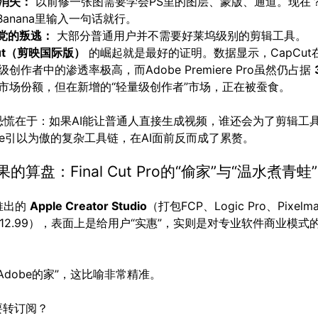
消失：
以前修一张图需要学会PS里的图层、蒙版、通道。现在
 Banana里输入一句话就行。
”党的叛逃：
大部分普通用户并不需要好莱坞级别的剪辑工具。
Cut（剪映国际版）
的崛起就是最好的证明。数据显示，CapCut
创作者中的渗透率极高，而Adobe Premiere Pro虽然仍占据
市场份额，但在新增的“轻量级创作者”市场，正在被蚕食。
恐慌在于：如果AI能让普通人直接生成视频，谁还会为了剪辑工具
be引以为傲的复杂工具链，在AI面前反而成了累赘。
的算盘：Final Cut Pro的“偷家”与“温水煮青蛙”
推出的
Apple Creator Studio
（打包FCP、Logic Pro、Pixelmat
12.99），表面上是给用户“实惠”，实则是对专业软件商业模式
Adobe的家”，这比喻非常精准。
么要转订阅？