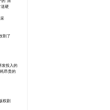
的“清
经常送硬
、采
收割了
研发投入的
在消耗昂贵的
（版权剧