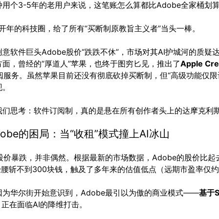
用个3-5年的老用户来说，这笔账怎么算都比Adobe全家桶划
年开年的科技圈，给了所有“买断制原教旨主义者”当头一棒。
意软件巨头Adobe股价“跌跌不休”，市场对其AI护城河的质疑
方面，曾经的“厚道人”苹果，也终于图穷匕见，推出了
Apple Cre
阅服务。虽然苹果目前还没有彻底砍掉买断制，但“高级功能仅限
现。
我们思考：软件订阅制，真的是悬在所有创作者头上的达摩克利
dobe的困局：当“收租”模式撞上AI冰山
的股价暴跌，并非偶然。根据最新的市场数据，Adobe的股价比
经腰斩不到300块钱，触及了多年来的估值低点（远期市盈率仅约
因为华尔街开始意识到，Adobe最引以为傲的商业模式——
基于S
，正在面临AI的降维打击。