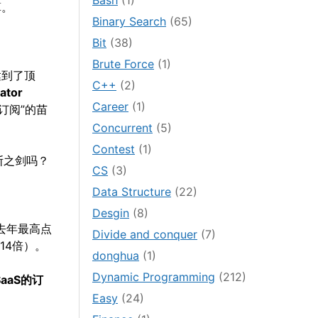
Bash
(1)
算。
Binary Search
(65)
Bit
(38)
Brute Force
(1)
达到了顶
C++
(2)
ator
Career
(1)
订阅”的苗
Concurrent
(5)
Contest
(1)
斯之剑吗？
CS
(3)
Data Structure
(22)
Desgin
(8)
起去年最高点
Divide and conquer
(7)
14倍）。
donghua
(1)
Dynamic Programming
(212)
aaS的订
Easy
(24)