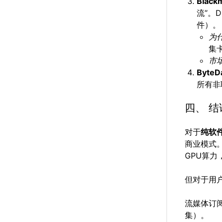
Blackm
流”。D
件）。
为
集
市
ByteD
所有非
四、 
对于
纯软
商业模式。
GPU算
但对于用
流媒体订阅
集）。