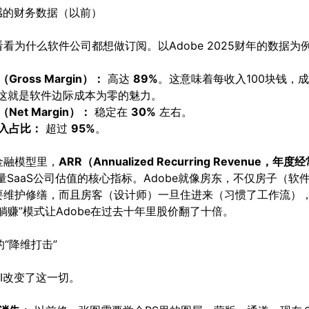
性感的财务数据（以前）
看为什么软件公司都想做订阅。以Adobe 2025财年的数据为
Gross Margin）：
高达
89%
。这意味着每收入100块钱，
。这就是软件边际成本为零的魅力。
Net Margin）：
稳定在
30%
左右。
入占比：
超过
95%
。
金融模型里，
ARR（Annualized Recurring Revenue，年
量SaaS公司估值的核心指标。Adobe就像房东，不仅房子（软
要维护修缮，而且房客（设计师）一旦住进来（习惯了工作流）
躺赚”模式让Adobe在过去十年里股价翻了十倍。
来的“降维打击”
I改变了这一切。