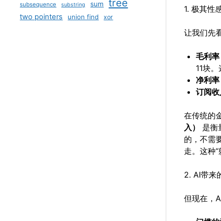
tree
sum
subsequence
substring
1. 极其
two pointers
union find
xor
让我们先看
毛利率（
11块
净利率（
订阅收
在传统的
入）
是衡
的，不需
走。这种“
2. AI带
但现在，A