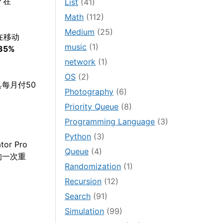
？在
List
(41)
Math
(112)
Medium
(25)
在移动
music
(1)
35%
network
(1)
OS
(2)
每月付50
Photography
(6)
Priority Queue
(8)
Programming Language
(3)
Python
(3)
or Pro
Queue
(4)
的一次重
Randomization
(1)
Recursion
(12)
Search
(91)
Simulation
(99)