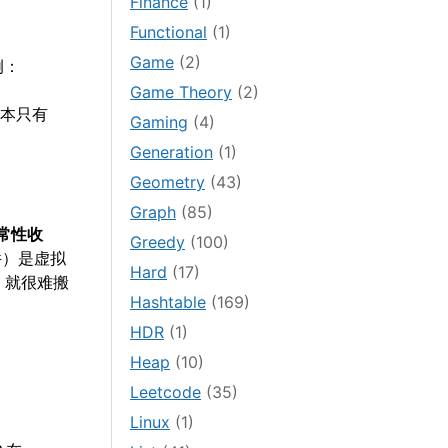
Finance
(1)
Functional
(1)
Game
(2)
例：
Game Theory
(2)
成本只有
Gaming
(4)
Generation
(1)
Geometry
(43)
Graph
(85)
度经常性收
Greedy
(100)
件）是虚拟
Hard
(17)
，就很难搬
Hashtable
(169)
HDR
(1)
Heap
(10)
Leetcode
(35)
Linux
(1)