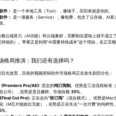
软件：
是一个本地工具（Tool），像锤子，买回来就是你的。
软件：
是一项服务（Service），像电费，包含了云存储、AI算
库。
依赖云端算力（AI功能）和云端素材，买断制在逻辑上就不成立
是持续的）。苹果正是利用“AI需要持续成本”这个理由，名正言
市场格局推演：我们还有选择吗？
把目光放宽，目前的视频剪辑软件市场格局正在发生剧烈分化：
 (Premiere Pro/AE):
坚定的
纯订阅制
。优势是工业流程标准
告公司），劣势是贵且臃肿。市场份额
35%
。
(Final Cut Pro):
正在走向
“软订阅”
（混合模式）。优势是Mac
化（M芯片能效比无敌），劣势是正在失去“一次付费”的纯粹性
5%
。