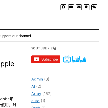
Support our channel
YOUTUBE / B站
ple
Admin
(8)
AI
(2)
Array
(157)
dobe那
auto
(1)
身使用。对