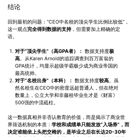
结论
回到最初的问题：“CEO中名校的顶尖学生比例比较低”，
这一观点
完全得到数据的支持
，但需要加上精确的定
语。
对于“顶尖学生”（高GPA者）：
数据支持度
极
高
。从Karen Arnold的追踪调查到百万富翁的
GPA统计，均显示超级学霸极少成为商业帝国的
最高统帅。
对于“名校出身”（本科）：
数据支持度
较高
。虽
然名校生在CEO中的密度远超普通人，但在绝对
数量上，公立大学和非藤校毕业生才是《财富》
500强的中流砥柱。
这一数据真相并非否认教育的价值，而是揭示了商业世
界筛选机制的本质：
学校和成绩单只能发放“入场券”，而
决定谁能坐上头把交椅的，是毕业之后在长达20-30年