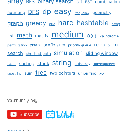
array
binary search
BFS
bit
combination
BST
easy
dp
DFS
counting
geometry
frequency
hard
hashtable
greedy
graph
grid
heap
medium
math
list
matrix
O(n)
Palindrome
recursion
prefix sum
prefix
priority queue
permutation
simulation
search
sliding window
shortest path
string
sort
sorting
stack
subarray
subsequence
tree
two pointers
sum
union find
xor
substring
YOUTUBE / B站