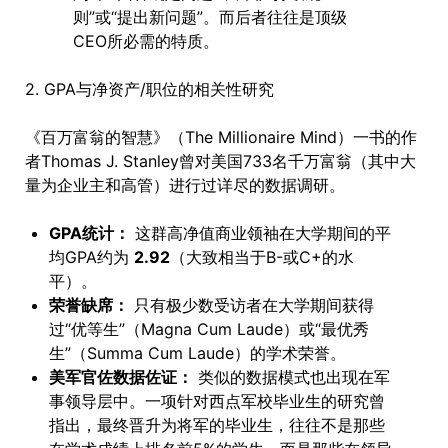
则”或“提出新问题”。而后者往往是顶级
CEO所必需的特质。
2. GPA与净资产/职位的相关性研究
《百万富翁的智慧》（The Millionaire Mind）一书的作
者Thomas J. Stanley曾对美国733名千万富翁（其中大
量为企业主和高管）进行过详尽的数据调研。
GPA统计：
这群高净值商业领袖在大学期间的平
均GPA约为
2.92
（大致相当于B-或C+的水
平）。
荣誉缺席：
只有极少数受访者在大学期间获得
过“优等生”（Magna Cum Laude）或“最优秀
生”（Summa Cum Laude）的学术荣誉。
美军官佐数据佐证：
类似的数据模式也出现在军
事领导层中。一项针对西点军校毕业生的研究曾
指出，最终晋升为将军的毕业生，往往不是那些