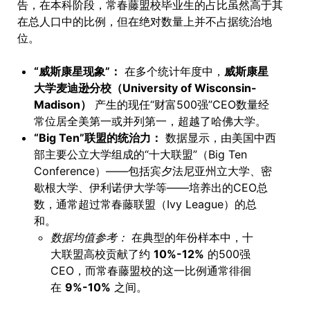
告，在本科阶段，常春藤盟校毕业生的占比虽然高于其
在总人口中的比例，但在绝对数量上并不占据统治地
位。
“威斯康星现象”：
在多个统计年度中，
威斯康星
大学麦迪逊分校（University of Wisconsin-
Madison）
产生的现任“财富500强”CEO数量经
常位居全美第一或并列第一，超越了哈佛大学。
“Big Ten”联盟的统治力：
数据显示，由美国中西
部主要公立大学组成的“十大联盟”（Big Ten
Conference）——包括宾夕法尼亚州立大学、密
歇根大学、伊利诺伊大学等——培养出的CEO总
数，通常超过常春藤联盟（Ivy League）的总
和。
数据均值参考：
在典型的年份样本中，十
大联盟高校贡献了约
10%-12%
的500强
CEO，而常春藤盟校的这一比例通常徘徊
在
9%-10%
之间。