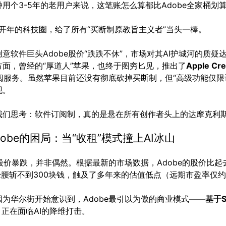
用个3-5年的老用户来说，这笔账怎么算都比Adobe全家桶划
年开年的科技圈，给了所有“买断制原教旨主义者”当头一棒。
意软件巨头Adobe股价“跌跌不休”，市场对其AI护城河的质疑
方面，曾经的“厚道人”苹果，也终于图穷匕见，推出了
Apple Cre
阅服务。虽然苹果目前还没有彻底砍掉买断制，但“高级功能仅限
现。
我们思考：软件订阅制，真的是悬在所有创作者头上的达摩克利
dobe的困局：当“收租”模式撞上AI冰山
的股价暴跌，并非偶然。根据最新的市场数据，Adobe的股价比
经腰斩不到300块钱，触及了多年来的估值低点（远期市盈率仅约
因为华尔街开始意识到，Adobe最引以为傲的商业模式——
基于S
，正在面临AI的降维打击。