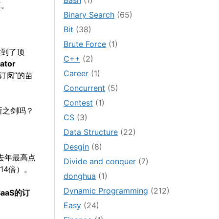
Bash
(1)
算。
Binary Search
(65)
Bit
(38)
Brute Force
(1)
达到了顶
C++
(2)
ator
Career
(1)
订阅”的苗
Concurrent
(5)
Contest
(1)
斯之剑吗？
CS
(3)
Data Structure
(22)
Desgin
(8)
起去年最高点
Divide and conquer
(7)
14倍）。
donghua
(1)
Dynamic Programming
(212)
aaS的订
Easy
(24)