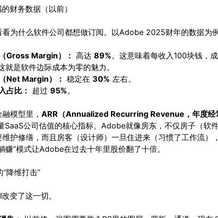
性感的财务数据（以前）
看为什么软件公司都想做订阅。以Adobe 2025财年的数据为
Gross Margin）：
高达
89%
。这意味着每收入100块钱，
。这就是软件边际成本为零的魅力。
Net Margin）：
稳定在
30%
左右。
入占比：
超过
95%
。
金融模型里，
ARR（Annualized Recurring Revenue，年
量SaaS公司估值的核心指标。Adobe就像房东，不仅房子（软
要维护修缮，而且房客（设计师）一旦住进来（习惯了工作流）
躺赚”模式让Adobe在过去十年里股价翻了十倍。
来的“降维打击”
I改变了这一切。