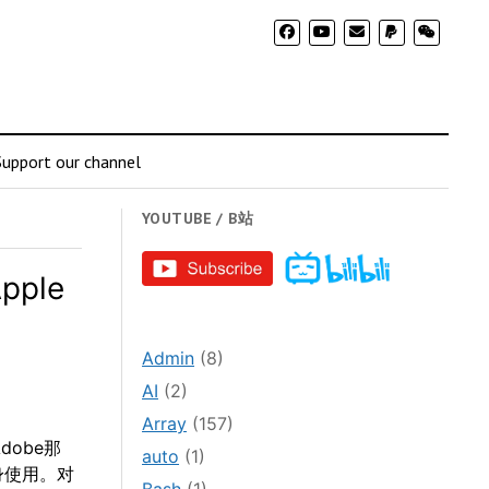
Support our channel
YOUTUBE / B站
ple
Admin
(8)
AI
(2)
Array
(157)
dobe那
auto
(1)
身使用。对