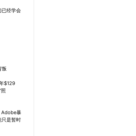
们已经学会
背叛
$129
“照
dobe暴
能只是暂时