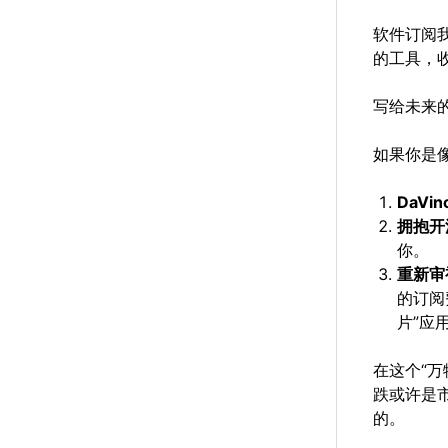
软件订阅
的工具，收
写给未来
如果你是像
DaVinc
拥抱开
你。
重新审
的订阅
片”应
在这个“万
跌或许是
的。