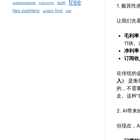
tree
sum
subsequence
substring
1. 极其
two pointers
union find
xor
让我们先看
毛利率（
11块
净利率（
订阅收
在传统的
入）
是衡
的，不需
走。这种“
2. AI带
但现在，A