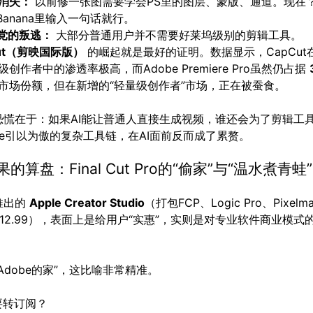
消失：
以前修一张图需要学会PS里的图层、蒙版、通道。现在
 Banana里输入一句话就行。
”党的叛逃：
大部分普通用户并不需要好莱坞级别的剪辑工具。
Cut（剪映国际版）
的崛起就是最好的证明。数据显示，CapCut
创作者中的渗透率极高，而Adobe Premiere Pro虽然仍占据
市场份额，但在新增的“轻量级创作者”市场，正在被蚕食。
恐慌在于：如果AI能让普通人直接生成视频，谁还会为了剪辑工具
be引以为傲的复杂工具链，在AI面前反而成了累赘。
的算盘：Final Cut Pro的“偷家”与“温水煮青蛙”
推出的
Apple Creator Studio
（打包FCP、Logic Pro、Pixelmat
12.99），表面上是给用户“实惠”，实则是对专业软件商业模式
Adobe的家”，这比喻非常精准。
么要转订阅？