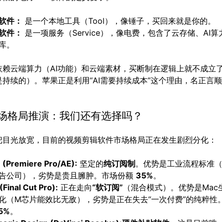
软件：
是一个本地工具（Tool），像锤子，买回来就是你的。
软件：
是一项服务（Service），像电费，包含了云存储、AI算
库。
依赖云端算力（AI功能）和云端素材，买断制在逻辑上就不成立
是持续的）。苹果正是利用“AI需要持续成本”这个理由，名正言
市场格局推演：我们还有选择吗？
把目光放宽，目前的视频剪辑软件市场格局正在发生剧烈分化：
 (Premiere Pro/AE):
坚定的
纯订阅制
。优势是工业流程标准
告公司），劣势是贵且臃肿。市场份额
35%
。
(Final Cut Pro):
正在走向
“软订阅”
（混合模式）。优势是Mac
化（M芯片能效比无敌），劣势是正在失去“一次付费”的纯粹性
5%
。