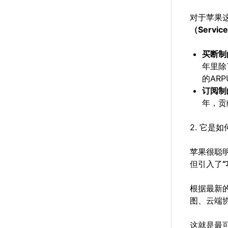
对于苹果
（Servic
买断制
年里除
的AR
订阅制
年，贡
2. 它是
苹果很聪明
但引入了
根据最新的
图、云端
这就是最