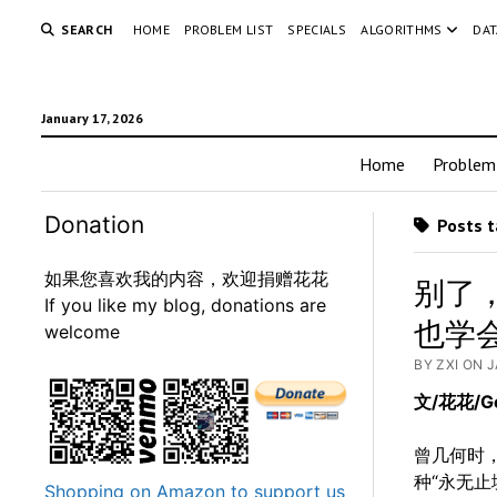
SEARCH
HOME
PROBLEM LIST
SPECIALS
ALGORITHMS
DAT
January 17, 2026
Home
Problem 
Donation
Posts t
如果您喜欢我的内容，欢迎捐赠花花
别了，
If you like my blog, donations are
也学会
welcome
BY ZXI ON 
文/花花/Ge
曾几何时，我
种“永无止
Shopping on Amazon to support us