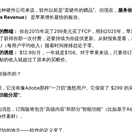
这种硬件公司来说，软件以前是“卖硬件的赠品”。但现在，
服务
es Revenue）
是苹果增长最快的板块。
的弊端：
你在2015年花了299美元买了FCP，用到2025年，苹
了获得你那一次付费，还要持续为你提供更新。从财报角度看，
PU（每用户平均收入）随着时间推移趋近于零。
的诱惑：
$12.99/月，一年就是$156。对于苹果来说，只要你
献的收入就超过了原本的买断价。
如何操作的？
，它没有像Adobe那样“一刀切”激怒用户。它保留了 $299 
“功能分层”
。
消息，订阅版将包含“高级内容”和部分“智能功能”（比如基于A
协作素材）。
可怕的地方——软件的定义变了。