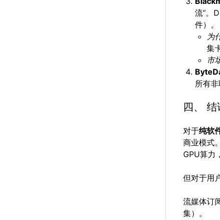
Blackm
流”。D
件）。
为
集
市
ByteD
所有非
四、 
对于
纯软
商业模式。
GPU算
但对于用
流媒体订阅
集）。