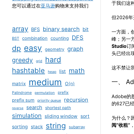
于我们这种
您可以通过在
亚马逊
购物来支持我们
但2026
array
binary search
BFS
bit
一方面，创
DFS
combination
counting
BST
峰；另一
easy
Studio
订
dp
graph
geometry
头已经出
hard
greedy
grid
这不禁让
hashtable
math
list
heap
medium
一、 A
matrix
O(n)
prefix
Palindrome
permutation
Adobe
recursion
prefix sum
priority queue
的627已
search
shortest path
reverse
simulation
sliding window
sort
为什么？
string
阅“收租”
sorting
stack
subarray