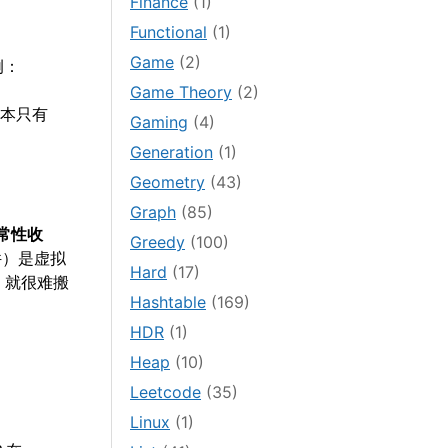
Finance
(1)
Functional
(1)
Game
(2)
例：
Game Theory
(2)
成本只有
Gaming
(4)
Generation
(1)
Geometry
(43)
Graph
(85)
度经常性收
Greedy
(100)
件）是虚拟
Hard
(17)
，就很难搬
Hashtable
(169)
HDR
(1)
Heap
(10)
Leetcode
(35)
Linux
(1)