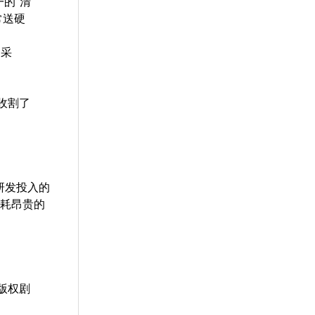
的“清
经常送硬
、采
收割了
研发投入的
在消耗昂贵的
（版权剧