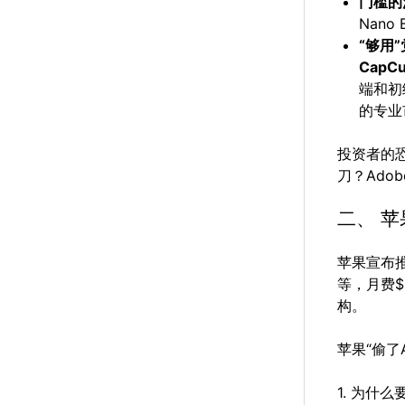
门槛的
Nano
“够用
Cap
端和初级
的专业
投资者的
刀？Ado
二、 苹果
苹果宣布
等，月费$
构。
苹果“偷了
1. 为什