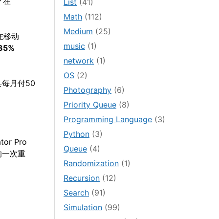
？在
List
(41)
Math
(112)
Medium
(25)
在移动
music
(1)
35%
network
(1)
OS
(2)
每月付50
Photography
(6)
Priority Queue
(8)
Programming Language
(3)
Python
(3)
or Pro
Queue
(4)
的一次重
Randomization
(1)
Recursion
(12)
Search
(91)
Simulation
(99)