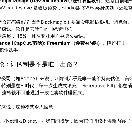
agic Design (DaVinci Resolve):
硬件补贴软件
。这是目前唯一
aVinci Resolve 基础版免费，Studio版 $295 终身买断（还
什么它能做到？
因为Blackmagic主要靠卖电影摄影机、调色台
卡赚钱。软件是它硬件的“驱动程序”。
场份额：
15%
，且在专业用户中增长极快。
ance (CapCut/剪映):
Freemium（免费+内购）
。降维打击，
职业选手。
结论：订阅制是不是唯一出路？
件公司
（如Adobe）来说，订阅制几乎是唯一能维持高估值、高
特别是在AI时代，每一次生成式填充（Generative Fill）都
力，这笔钱不可能通过一次性卖软件赚回来。
户来说，这种模式令人疲惫。
（Netflix/Disney+）我们能接受，因为它们持续提供新内容