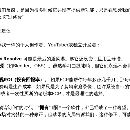
我们反感，是因为很多时候它并没有提供新功能，只是在锁死我
取“过路费”。
的建议：
我一样的个人创作者、YouTuber或独立开发者：
i Resolve
可能是最后的避风港。趁它还没变，且用且珍惜。
源
（如Blender、OBS）。虽然学习曲线陡峭，但它们永远不会
视ROI（投资回报率）。
如果FCP能帮你每年多赚几千刀，那每年
费就是生产成本；如果只是为了剪辑家庭录像，也许系统自带的
用或者一次性买断的老版本FCP，才是最理性的选择。
物皆订阅”的时代，
“拥有”
哪怕一个软件，都已经成了一种奢望。A
市场对贪婪的一种修正，但苹果的入局告诉我们：这种修正，可