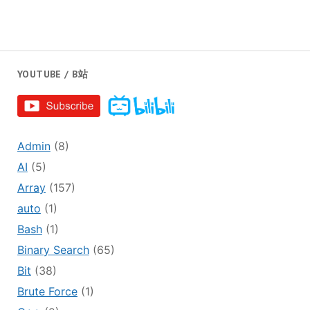
YOUTUBE / B站
Admin
(8)
AI
(5)
Array
(157)
auto
(1)
Bash
(1)
Binary Search
(65)
Bit
(38)
Brute Force
(1)