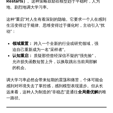
Restarts）
。这种策略鼓励在模型趋于平稳时，人为
地、剧烈地调大学习率。
这种“重启”对人生有着深刻的隐喻。它要求一个人在感到
生活变得过于规律、思维变得过于僵化时，主动引入“扰
动”：
领域重置：
跨入一个全新的行业或研究领域，强
迫自己重新成为一名“采样者”。
认知重启：
质疑那些曾经深信不疑的“强先验”，
允许损失函数短暂上升，以换取跳出当前局部解
的机会。
调大学习率必然会带来短期的震荡和痛苦，个体可能会
感到对环境失去了掌控感，感到模型表现退步。但从长
远来看，这种人为制造的“非稳态”是通往
全局最优解
的唯
一路径。