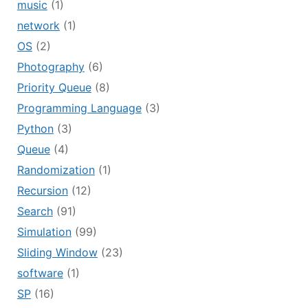
music
(1)
network
(1)
OS
(2)
Photography
(6)
Priority Queue
(8)
Programming Language
(3)
Python
(3)
Queue
(4)
Randomization
(1)
Recursion
(12)
Search
(91)
Simulation
(99)
Sliding Window
(23)
software
(1)
SP
(16)