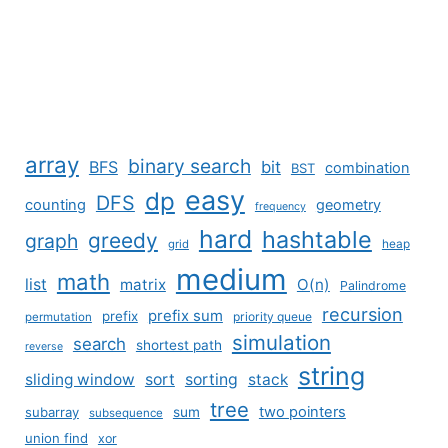
array
binary search
BFS
bit
combination
BST
easy
dp
DFS
counting
geometry
frequency
hard
hashtable
greedy
graph
grid
heap
medium
math
list
matrix
O(n)
Palindrome
recursion
prefix sum
prefix
priority queue
permutation
simulation
search
shortest path
reverse
string
sliding window
sort
sorting
stack
tree
two pointers
subarray
sum
subsequence
union find
xor